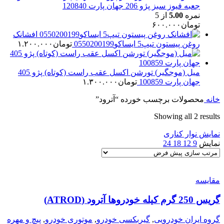
جعبه فیوز سبز پژو 206 جهان پارت 120840
نمره
5.00
از 5
تومان
۶۰۰.۰۰۰
افشانک
روغن پیستون تیپ5 ایساکو0550200199
تومان
۱.۲۰۰.۰۰۰
میل (موجگیر) تورشن اکسل عقب راست (کوتاه) پژو 405
جهان پارت 100859
تومان
۱.۳۰۰.۰۰۰
خانه
محصولات برچسب خورده “آترود”
Showing all 2 results
نمایش نوار کناری
نمایش
9
12
18
24
مقایسه
گریس 250 گرم کیله خودروها آترود (ATROD)
گروه ایران خودرویی
,
گیربکسی خودرو
,
موتوری خودرو
,
پیچ و مهره