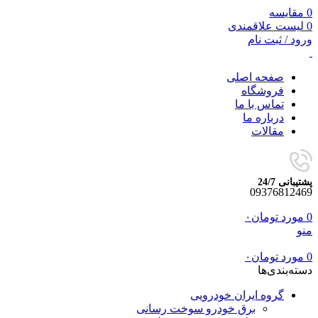
0
مقایسه
0
لیست علاقمندی
ورود / ثبت نام
صفحه اصلی
فروشگاه
تماس با ما
درباره ما
مقالات
پشتیبانی 24/7
09376812469
0
مورد
تومان
۰
منو
0
مورد
تومان
۰
دسته‌بندی‌ها
گروه ایران خودرویی
برق خودرو سوخت رسانی