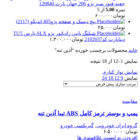
جعبه فیوز سبز پژو 206 جهان پارت 120840
نمره
5.00
از 5
تومان
۶۰۰.۰۰۰
پیچ دیسک و صفحه پژو405 اندیکو (2117)
تومان
۲۵.۰۰۰
شیلنگ پایین رادیاتور پژو SLX-پارس TU5
دیناپارت کد2102037
تومان
۱.۳۰۰.۰۰۰
خانه
محصولات برچسب خورده “آذین تنه”
نمایش 1–12 از 18 نتیجه
نمایش نوار کناری
نمایش
9
12
18
24
مقایسه
پمپ و بوستر ترمز کامل ABS تیبا آذین تنه
گروه ایران خودرویی
,
گیربکسی خودرو
تومان
۶.۵۰۰.۰۰۰
افزودن به لیست علاقمندی ها