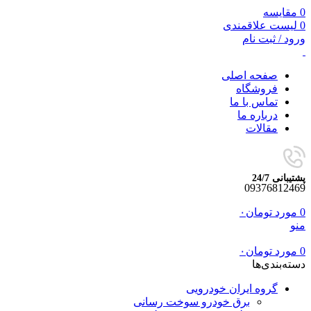
0
مقایسه
0
لیست علاقمندی
ورود / ثبت نام
صفحه اصلی
فروشگاه
تماس با ما
درباره ما
مقالات
پشتیبانی 24/7
09376812469
0
مورد
تومان
۰
منو
0
مورد
تومان
۰
دسته‌بندی‌ها
گروه ایران خودرویی
برق خودرو سوخت رسانی