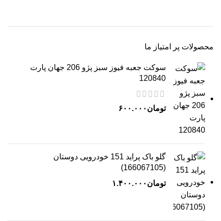
محصولات پر امتیاز ما
سوکت جعبه فیوز سبز پژو 206 جهان پارت
120840
تومان
۶۰۰.۰۰۰
گلو باک پراید 151 خودرویی دوستان
(166067105)
تومان
۱.۴۰۰.۰۰۰