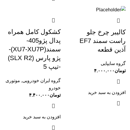
کشکول کامل همراه
کالیبر چرخ جلو
پدال پژو405-
راست سمند EF7
سمند(XU7-XU7P)-
آذین قطعه
پژو پارس (SLX R2)
گروه سایپایی
-تیپ 5
تومان
۴.۰۰۰.۰۰۰
گروه ایران خودرویی
,
موتوری
خودرو
افزودن به سبد خرید
تومان
۴.۴۰۰.۰۰۰
افزودن به سبد خرید