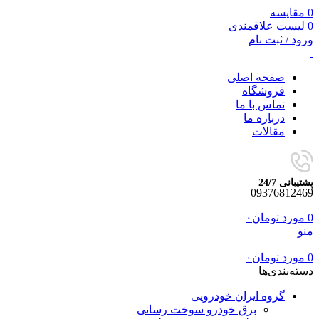
0
مقایسه
0
لیست علاقمندی
ورود / ثبت نام
صفحه اصلی
فروشگاه
تماس با ما
درباره ما
مقالات
پشتیبانی 24/7
09376812469
0
مورد
تومان
۰
منو
0
مورد
تومان
۰
دسته‌بندی‌ها
گروه ایران خودرویی
برق خودرو سوخت رسانی