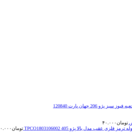
 سبز پژو 206 جهان پارت 120840
تومان
۴۰.۰۰۰
له ترمز فلزی عقب مدل بالا پژو 405 TPCO1803106002
تومان
۰.۰۰۰