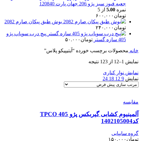
جعبه فیوز سبز پژو 206 جهان پارت 120840
نمره
5.00
از 5
تومان
۶۰۰.۰۰۰
بوش طبق پیکان صارم 2082
تومان
۲۴۰.۰۰۰
پیچ درب سوپاپ پژو
405 سازه گستر
تومان
۵۰.۰۰۰
خانه
محصولات برچسب خورده “آیتیپیکو پلاس”
نمایش 1–12 از 123 نتیجه
نمایش نوار کناری
نمایش
9
12
18
24
مقایسه
آلمینیوم کشابی گیربکس پژو 405 TPCO
کد1402105004
گروه سایپایی
تومان
۱۵۰.۰۰۰