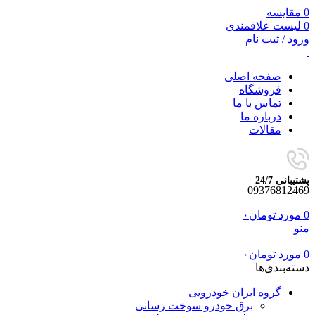
0
مقایسه
0
لیست علاقمندی
ورود / ثبت نام
صفحه اصلی
فروشگاه
تماس با ما
درباره ما
مقالات
پشتیبانی 24/7
09376812469
0
مورد
تومان
۰
منو
0
مورد
تومان
۰
دسته‌بندی‌ها
گروه ایران خودرویی
برق خودرو سوخت رسانی