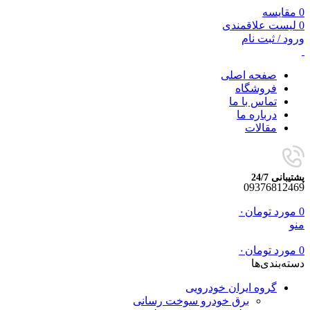
0
مقایسه
0
لیست علاقمندی
ورود / ثبت نام
صفحه اصلی
فروشگاه
تماس با ما
درباره ما
مقالات
پشتیبانی 24/7
09376812469
0
مورد
تومان
۰
منو
0
مورد
تومان
۰
دسته‌بندی‌ها
گروه ایران خودرویی
برق خودرو سوخت رسانی