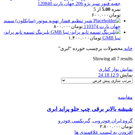
جعبه فیوز سبز پژو 206 جهان پارت 120840
نمره
5.00
از 5
تومان
۶۰۰.۰۰۰
شیر تنظیم فشار تهویه موتور (سایکلون) سمند
جهان پارت 110374
تومان
۸۰۰.۰۰۰
بلبرینگ تسمه تایم پراید-
تیبا GMB
تومان
۱.۴۰۰.۰۰۰
خانه
محصولات برچسب خورده “ابری”
Showing all 7 results
نمایش نوار کناری
نمایش
9
12
18
24
مقایسه
شیشه بالابر برقی چپ جلو پراید ابری
گروه ایران خودرویی
,
گیربکسی خودرو
تومان
۲.۸۰۰.۰۰۰
افزودن به لیست علاقمندی ها