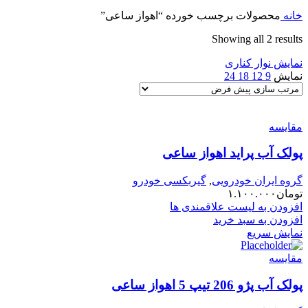
خانه
محصولات برچسب خورده “اهواز ساعی”
Showing all 2 results
نمایش نوار کناری
نمایش
9
12
18
24
مقایسه
پولک آب پراید اهواز ساعی
گروه ایران خودرویی
,
گیربکسی خودرو
تومان
۱.۱۰۰.۰۰۰
افزودن به لیست علاقمندی ها
افزودن به سبد خرید
نمایش سریع
مقایسه
پولک آب پژو 206 تیپ 5 اهواز ساعی