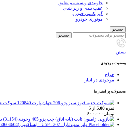
جلوبندی و سیستم تعلیق
عقب بندی و زیر بندی
گیربکسی خودرو
موتوری خودرو
جستجو
جستجو
بستن
وضعیت موجودی
حراج
موجودی در انبار
محصولات پر امتیاز ما
سوکت جعبه فیوز
نمره
5.00
از 5
تومان
۶۰۰.۰۰۰
با
واتر پمپ تارا - TU5P - 207 ایساکویی (0360604604)