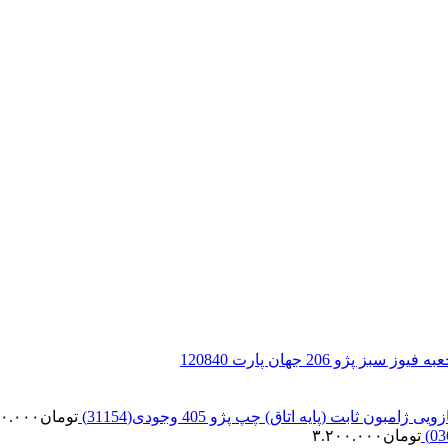
 سبز پژو 206 جهان پارت 120840
زویی ژامبون ثابت (پایه اتاق) چپ پژو 405 وجودی(31154)
تومان
۰۰.۰۰۰
تومان
۳.۲۰۰.۰۰۰