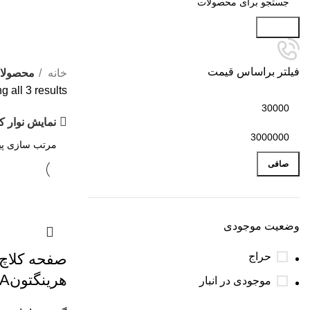
جستجو
فیلتر براساس قیمت
خانه
محصولا
 all 3 results
نمایش نوار ک
صافی
وضعیت موجودی
حراج
صفحه کلاچ ت
هرینگتونKK150_16_640A
موجودی در انبار