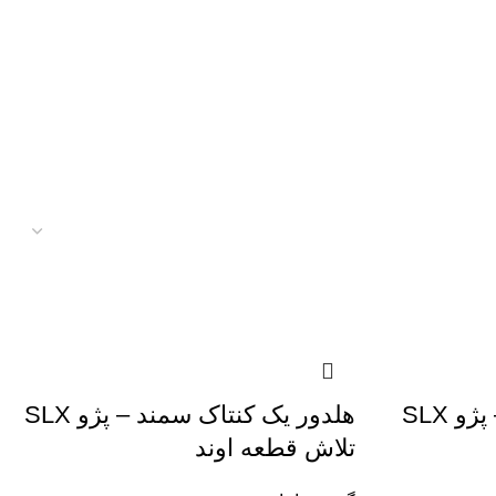
هلدور دو کنتاک سمند – پژو SLX
هلدور یک کنتاک سمند – پژو SLX
تلاش قطعه اوند