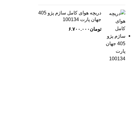
دریچه هوای کامل ساژم پژو 405
جهان پارت 100134
تومان
۶.۷۰۰.۰۰۰