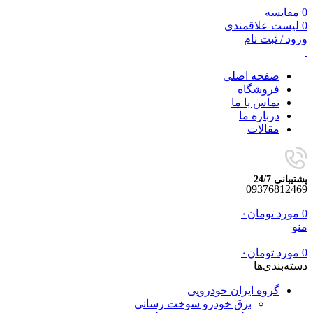
0
مقایسه
0
لیست علاقمندی
ورود / ثبت نام
صفحه اصلی
فروشگاه
تماس با ما
درباره ما
مقالات
پشتیبانی 24/7
09376812469
0
مورد
تومان
۰
منو
0
مورد
تومان
۰
دسته‌بندی‌ها
گروه ایران خودرویی
برق خودرو سوخت رسانی