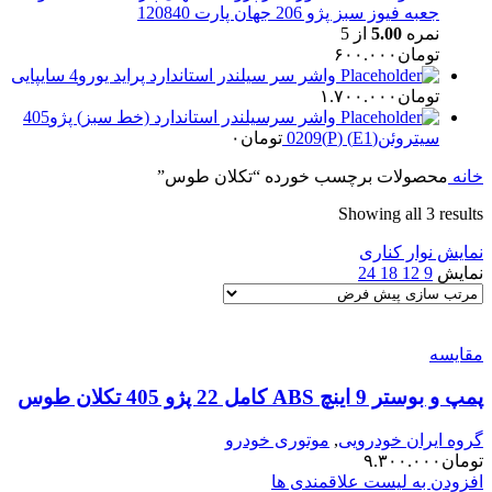
جعبه فیوز سبز پژو 206 جهان پارت 120840
نمره
5.00
از 5
تومان
۶۰۰.۰۰۰
واشر سر سیلندر استاندارد پراید یورو4 سایپایی
تومان
۱.۷۰۰.۰۰۰
واشر سرسیلندر استاندارد (خط سبز) پژو405
سیتروئن(E1) (P)0209
تومان
۰
خانه
محصولات برچسب خورده “تکلان طوس”
Showing all 3 results
نمایش نوار کناری
نمایش
9
12
18
24
مقایسه
پمپ و بوستر 9 اینچ ABS کامل 22 پژو 405 تکلان طوس
گروه ایران خودرویی
,
موتوری خودرو
تومان
۹.۳۰۰.۰۰۰
افزودن به لیست علاقمندی ها