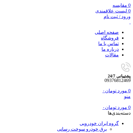
0
مقایسه
0
لیست علاقمندی
ورود / ثبت نام
صفحه اصلی
فروشگاه
تماس با ما
درباره ما
مقالات
پشتیبانی 24/7
09376812469
0
مورد
تومان
۰
منو
0
مورد
تومان
۰
دسته‌بندی‌ها
گروه ایران خودرویی
برق خودرو سوخت رسانی