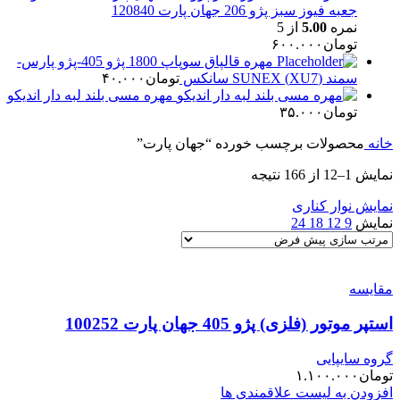
جعبه فیوز سبز پژو 206 جهان پارت 120840
نمره
5.00
از 5
تومان
۶۰۰.۰۰۰
مهره قالپاق سوپاپ 1800 پژو 405-پژو پارس-
سمند (XU7) SUNEX سانکس
تومان
۴۰.۰۰۰
مهره مسی بلند لبه دار اندیکو
تومان
۳۵.۰۰۰
خانه
محصولات برچسب خورده “جهان پارت”
نمایش 1–12 از 166 نتیجه
نمایش نوار کناری
نمایش
9
12
18
24
مقایسه
استپر موتور (فلزی) پژو 405 جهان پارت 100252
گروه سایپایی
تومان
۱.۱۰۰.۰۰۰
افزودن به لیست علاقمندی ها