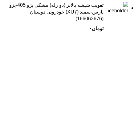
تقویت شیشه بالابر (دو رله) مشکی پژو 405-پژو
پارس-سمند (XU7) خودرویی دوستان
(166063676)
تومان
۰