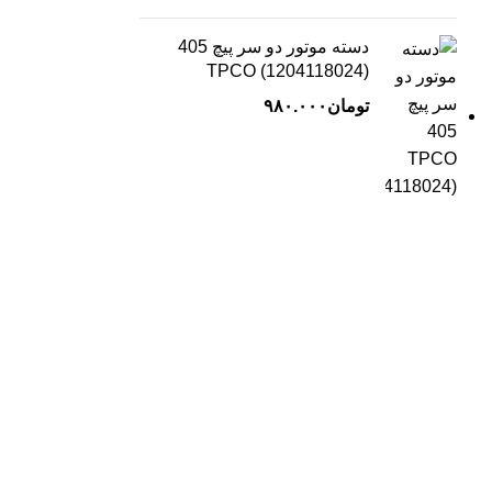
دسته موتور دو سر پیچ 405
TPCO (1204118024)
تومان
۹۸۰.۰۰۰