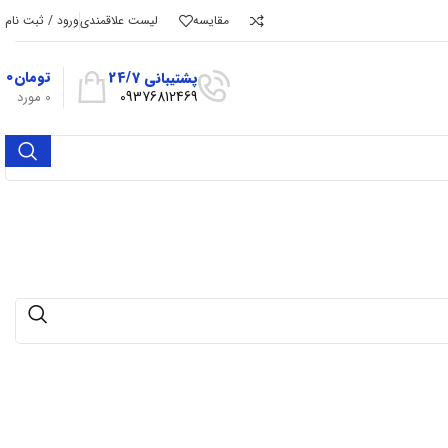
مقایسه
لیست علاقمندی
ورود / ثبت نام
تومان
۰
پشتیبانی 24/7
09376812469
0
مورد