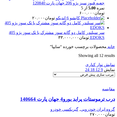
جعبه فیوز سبز پژو 206 جهان پارت 120840
نمره
5.00
از 5
تومان
۶۰۰.۰۰۰
کابشو 6 اندیکو
تومان
۲۰.۰۰۰
سر سیلندر کامل دو گانه سوز مشترک با تک سوز پژو 405
EDOKS
تومان
۳۳.۰۰۰.۰۰۰
خانه
محصولات برچسب خورده “سایپا”
Showing all 12 results
نمایش نوار کناری
نمایش
9
12
18
24
مقایسه
درب ترموستات پراید یورو4 جهان پارت 140664
گروه ایران خودرویی
,
گیربکسی خودرو
تومان
۲۷۰.۰۰۰