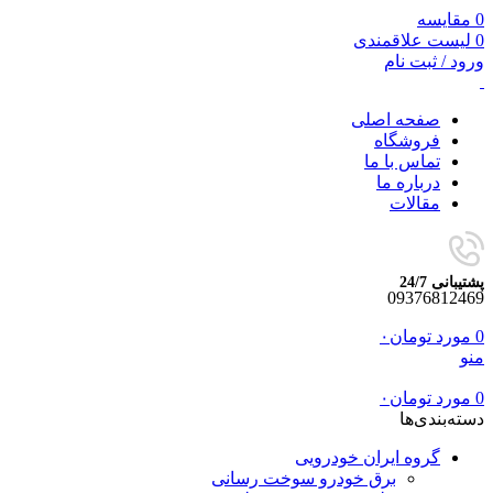
0
مقایسه
0
لیست علاقمندی
ورود / ثبت نام
صفحه اصلی
فروشگاه
تماس با ما
درباره ما
مقالات
پشتیبانی 24/7
09376812469
0
مورد
تومان
۰
منو
0
مورد
تومان
۰
دسته‌بندی‌ها
گروه ایران خودرویی
برق خودرو سوخت رسانی