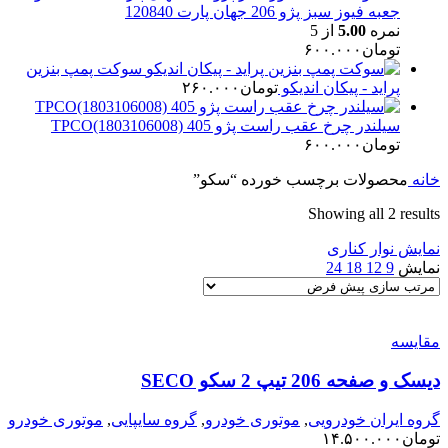
جعبه فیوز سبز پژو 206 جهان پارت 120840
نمره
5.00
از 5
تومان
۶۰۰.۰۰۰
سوکت پمپ بنزین
پراید - پیکان اندیکو
تومان
۲۶۰.۰۰۰
سیلندر چرخ عقب راست پژو 405 TPCO(1803106008)
تومان
۶۰۰.۰۰۰
خانه
محصولات برچسب خورده “سکو”
Showing all 2 results
نمایش نوار کناری
نمایش
9
12
18
24
مقایسه
دیسک و صفحه 206 تیپ 2 سکو SECO
گروه ایران خودرویی
,
موتوری خودرو
,
گروه سایپایی
,
موتوری خودرو
تومان
۱۴.۵۰۰.۰۰۰