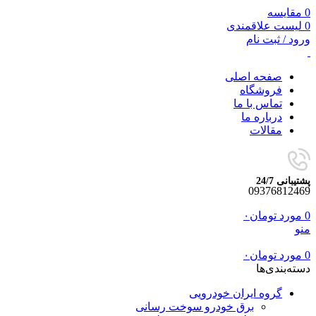
0
مقایسه
0
لیست علاقمندی
ورود / ثبت نام
صفحه اصلی
فروشگاه
تماس با ما
درباره ما
مقالات
پشتیبانی 24/7
09376812469
0
مورد
تومان
۰
منو
0
مورد
تومان
۰
دسته‌بندی‌ها
گروه ایران خودرویی
برق خودرو سوخت رسانی