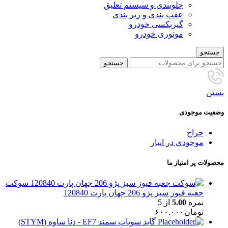
جلوبندی و سیستم تعلیق
عقب بندی و زیر بندی
گیربکسی خودرو
موتوری خودرو
جستجو
جستجو
بستن
وضعیت موجودی
حراج
موجودی در انبار
محصولات پر امتیاز ما
سوکت
جعبه فیوز سبز پژو 206 جهان پارت 120840
نمره
5.00
از 5
تومان
۶۰۰.۰۰۰
گاید سوپاپ سمند EF7 - دنا ساوه (STYM)