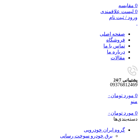
0
مقایسه
0
لیست علاقمندی
ورود / ثبت نام
صفحه اصلی
فروشگاه
تماس با ما
درباره ما
مقالات
پشتیبانی 24/7
09376812469
0
مورد
تومان
۰
منو
0
مورد
تومان
۰
دسته‌بندی‌ها
گروه ایران خودرویی
برق خودرو سوخت رسانی