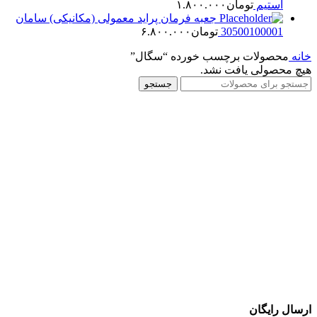
استیم
تومان
۱.۸۰۰.۰۰۰
جعبه فرمان پراید معمولی (مکانیکی) سامان
30500100001
تومان
۶.۸۰۰.۰۰۰
خانه
محصولات برچسب خورده “سگال”
هیچ محصولی یافت نشد.
جستجو
ارسال رایگان