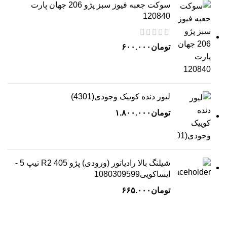
سوکت جعبه فیوز سبز پژو 206 جهان پارت
120840
تومان
۶۰۰.۰۰۰
لیور دنده کوییک وجودی(4301)
تومان
۱.۸۰۰.۰۰۰
شیلنگ بالا رادیاتور (ورودی) پژو 405 R2 تیپ 5 -
ایساکویی1080309599
تومان
۶۶۵.۰۰۰