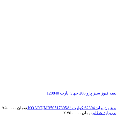
 سبز پژو 206 جهان پارت 120840
 پراید 62304 کوارت KOART(MB50517305A)
تومان
۷۵۰.۰۰۰
ی پراید عظام
تومان
۲.۷۵۰.۰۰۰