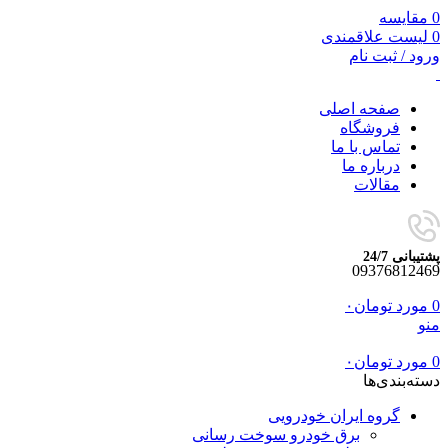
0
مقایسه
0
لیست علاقمندی
ورود / ثبت نام
صفحه اصلی
فروشگاه
تماس با ما
درباره ما
مقالات
پشتیبانی 24/7
09376812469
0
مورد
تومان
۰
منو
0
مورد
تومان
۰
دسته‌بندی‌ها
گروه ایران خودرویی
برق خودرو سوخت رسانی