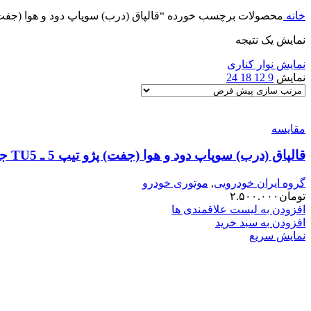
خانه
محصولات برچسب خورده “قالپاق (درب) سوپاپ دود و هوا (جفت
نمایش یک نتیجه
نمایش نوار کناری
نمایش
9
12
18
24
مقایسه
قالپاق (درب) سوپاپ دود و هوا (جفت) پژو تیپ 5 ـ TU5 جهان پارت 120494
گروه ایران خودرویی
,
موتوری خودرو
تومان
۲.۵۰۰.۰۰۰
افزودن به لیست علاقمندی ها
افزودن به سبد خرید
نمایش سریع