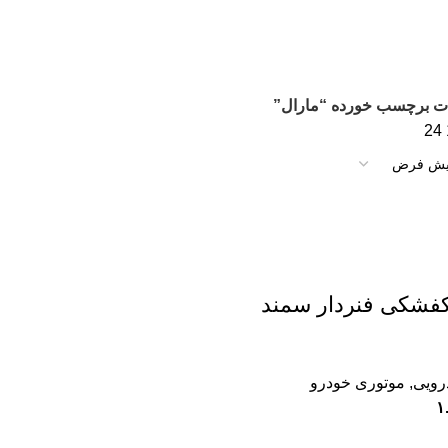
ت برچسب خورده “مارال”
24
فشکی فنردار سمند
رویی
,
موتوری خودرو
۱