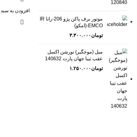
افزودن به سبد 
موتور برف پاکن پژو 206-رانا IR
EMCO-(امکو)
تومان
۳.۳۰۰.۰۰۰
میل (موجگیر) تورشن اکسل
عقب تیبا جهان پارت 140632
تومان
۱.۲۵۰.۰۰۰