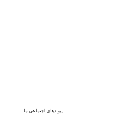
سایت
100% ایمن
دارای نماد اع
پشتیبانی 24/7
در 24 ساعت شبانه روز
پیوندهای اجتماعی ما :