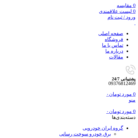
0
مقایسه
0
لیست علاقمندی
ورود / ثبت نام
صفحه اصلی
فروشگاه
تماس با ما
درباره ما
مقالات
پشتیبانی 24/7
09376812469
0
مورد
تومان
۰
منو
0
مورد
تومان
۰
دسته‌بندی‌ها
گروه ایران خودرویی
برق خودرو سوخت رسانی