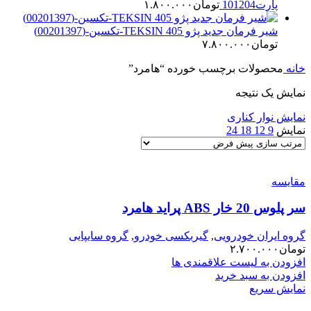
پارت101204
تومان
۱.۸۰۰.۰۰۰
شیر فرمان جدید پژو 405 TEKSIN-تکسین-(00201397)
تومان
۷.۸۰۰.۰۰۰
خانه
محصولات برچسب خورده “هامرد”
نمایش یک نتیجه
نمایش نوار کناری
نمایش
9
12
18
24
مقایسه
سر پلوس 20 خار ABS پراید هامرد
گروه ایران خودرویی
,
گیربکسی خودرو
,
گروه سایپایی
تومان
۲.۷۰۰.۰۰۰
افزودن به لیست علاقمندی ها
افزودن به سبد خرید
نمایش سریع