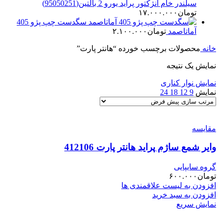
سیلندر خام انژکتور پراید یورو 2 بالتین(95050251)
تومان
۱۷.۰۰۰.۰۰۰
سگدست چپ پژو 405
آماتاصمد
تومان
۲.۱۰۰.۰۰۰
خانه
محصولات برچسب خورده “هانتر پارت”
نمایش یک نتیجه
نمایش نوار کناری
نمایش
9
12
18
24
مقایسه
وایر شمع ساژم پراید هانتر پارت 412106
گروه سایپایی
تومان
۶۰۰.۰۰۰
افزودن به لیست علاقمندی ها
افزودن به سبد خرید
نمایش سریع