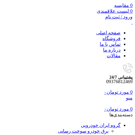
0
مقایسه
0
لیست علاقمندی
ورود / ثبت نام
صفحه اصلی
فروشگاه
تماس با ما
درباره ما
مقالات
پشتیبانی 24/7
09376812469
0
مورد
تومان
۰
منو
0
مورد
تومان
۰
دسته‌بندی‌ها
گروه ایران خودرویی
برق خودرو سوخت رسانی