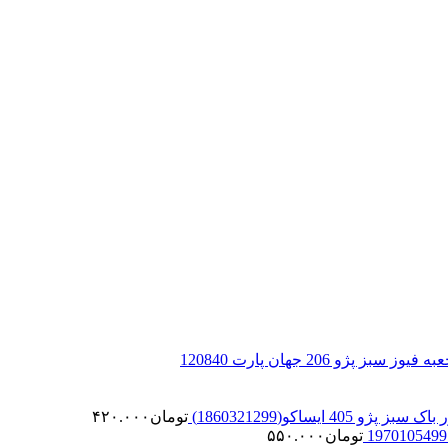
 سبز پژو 206 جهان پارت 120840
 پژو 405 ایساکو(1860321299)
تومان
۴۲۰.۰۰۰
تومان
۵۵۰.۰۰۰