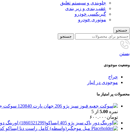
جلوبندی و سیستم تعلیق
عقب بندی و زیر بندی
گیربکسی خودرو
موتوری خودرو
جستجو
جستجو
بستن
وضعیت موجودی
حراج
موجودی در انبار
محصولات پر امتیاز ما
سوکت جعبه فیوز
نمره
5.00
از 5
تومان
۶۰۰.۰۰۰
اورینگ دور باک سبز
میل موجگیر(واسطه) کامل راست دنا ایساکو کد1970105499