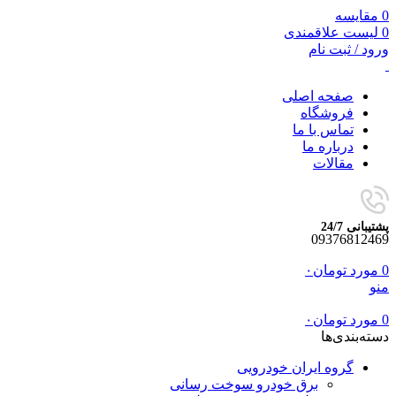
0
مقایسه
0
لیست علاقمندی
ورود / ثبت نام
صفحه اصلی
فروشگاه
تماس با ما
درباره ما
مقالات
پشتیبانی 24/7
09376812469
0
مورد
تومان
۰
منو
0
مورد
تومان
۰
دسته‌بندی‌ها
گروه ایران خودرویی
برق خودرو سوخت رسانی