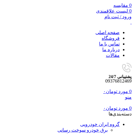
0
مقایسه
0
لیست علاقمندی
ورود / ثبت نام
صفحه اصلی
فروشگاه
تماس با ما
درباره ما
مقالات
پشتیبانی 24/7
09376812469
0
مورد
تومان
۰
منو
0
مورد
تومان
۰
دسته‌بندی‌ها
گروه ایران خودرویی
برق خودرو سوخت رسانی