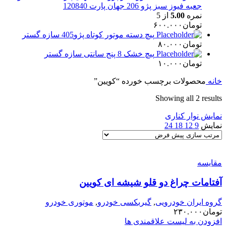
جعبه فیوز سبز پژو 206 جهان پارت 120840
نمره
5.00
از 5
تومان
۶۰۰.۰۰۰
پیچ دسته موتور کوتاه پژو405 سازه گستر
تومان
۸۰.۰۰۰
پیچ خشک 8 پنج سانتی سازه گستر
تومان
۱۰.۰۰۰
خانه
محصولات برچسب خورده “کویین”
Showing all 2 results
نمایش نوار کناری
نمایش
9
12
18
24
مقایسه
آفتامات چراغ دو قلو شیشه ای کویین
گروه ایران خودرویی
,
گیربکسی خودرو
,
موتوری خودرو
تومان
۲۳۰.۰۰۰
افزودن به لیست علاقمندی ها