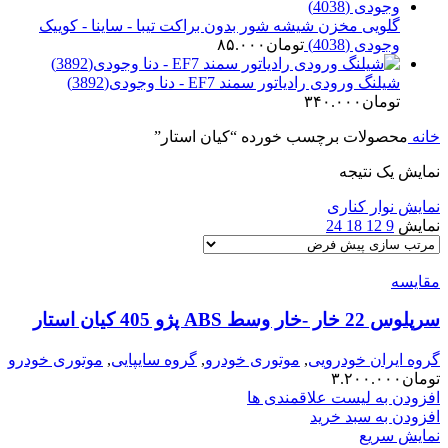
گلویی مخزن شیشه شور بدون براکت تیبا - ساینا - کوییک
وجودی (4038)
تومان
۸۵.۰۰۰
شیلنگ ورودی رادیاتور سمند EF7 - دنا وجودی(3892)
تومان
۳۴۰.۰۰۰
خانه
محصولات برچسب خورده “کیان استار”
نمایش یک نتیجه
نمایش نوار کناری
نمایش
9
12
18
24
مقایسه
سرپلوس 22 خار -خار وسط ABS پژو 405 کیان استار
گروه ایران خودرویی
,
موتوری خودرو
,
گروه سایپایی
,
موتوری خودرو
تومان
۳.۲۰۰.۰۰۰
افزودن به لیست علاقمندی ها
افزودن به سبد خرید
نمایش سریع