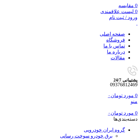
0
مقایسه
0
لیست علاقمندی
ورود / ثبت نام
صفحه اصلی
فروشگاه
تماس با ما
درباره ما
مقالات
پشتیبانی 24/7
09376812469
0
مورد
تومان
۰
منو
0
مورد
تومان
۰
دسته‌بندی‌ها
گروه ایران خودرویی
برق خودرو سوخت رسانی