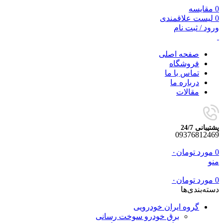
0
مقایسه
0
لیست علاقمندی
ورود / ثبت نام
صفحه اصلی
فروشگاه
تماس با ما
درباره ما
مقالات
پشتیبانی 24/7
09376812469
0
مورد
تومان
۰
منو
0
مورد
تومان
۰
دسته‌بندی‌ها
گروه ایران خودرویی
برق خودرو سوخت رسانی