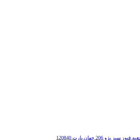
 سبز پژو 206 جهان پارت 120840