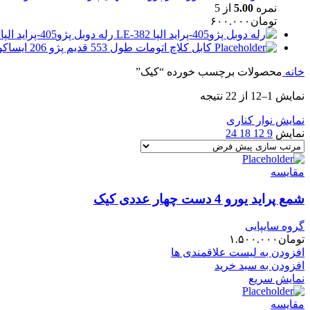
نمره
5.00
از 5
تومان
۶۰۰.۰۰۰
رله دوبل پژو405-پراید الپا LE-382
کابل کلاچ اتومات طول 553 قدیم پژو 206 ایساکویی(1380402598)
خانه
محصولات برچسب خورده “کیک”
نمایش 1–12 از 22 نتیجه
نمایش نوار کناری
نمایش
9
12
18
24
مقایسه
شمع پراید یورو 4 دست چهار عددی کیک
گروه سایپایی
تومان
۱.۵۰۰.۰۰۰
افزودن به لیست علاقمندی ها
افزودن به سبد خرید
نمایش سریع
مقایسه