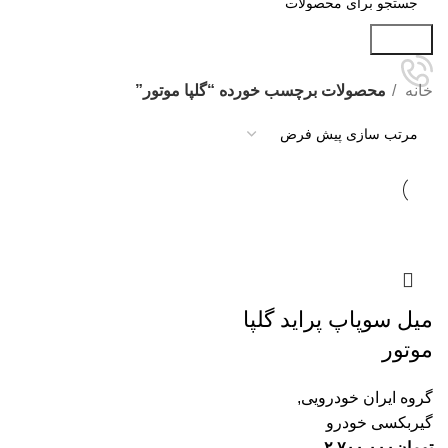
جستجو
خانه
محصولات برچسب خورده “گلپا موتور”
میل سوپاپ پراید گلپا
موتور
گروه ایران خودرویی
,
گیربکسی خودرو
تومان
۲.۷۰۰.۰۰۰