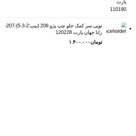
توپی سر کمک جلو چپ پژو 206 (تیپ:2-3-5)-207-
رانا جهان پارت 120228
تومان
۱.۴۰۰.۰۰۰