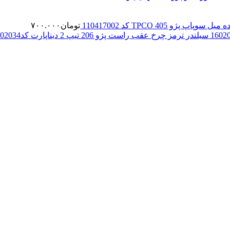
سوپاپ پژو 405 TPCO کد 110417002
تومان
۷۰۰.۰۰۰
سیلندر ترمز چرخ عقب راست پژو 206 تیپ 2 دیناپارت کد1602034