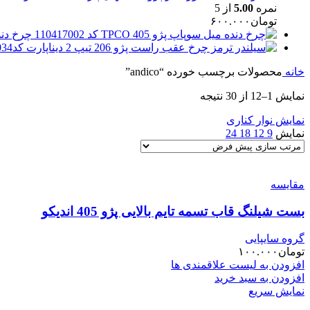
نمره
5.00
از 5
تومان
۶۰۰.۰۰۰
چرخ دنده میل 
خانه
محصولات برچسب خورده “andico”
نمایش 1–12 از 30 نتیجه
نمایش نوار کناری
نمایش
9
12
18
24
مقایسه
بست شیلنگ قاب تسمه تایم بالایی پژو 405 اندیکو
گروه سایپایی
تومان
۱۰۰.۰۰۰
افزودن به لیست علاقمندی ها
افزودن به سبد خرید
نمایش سریع