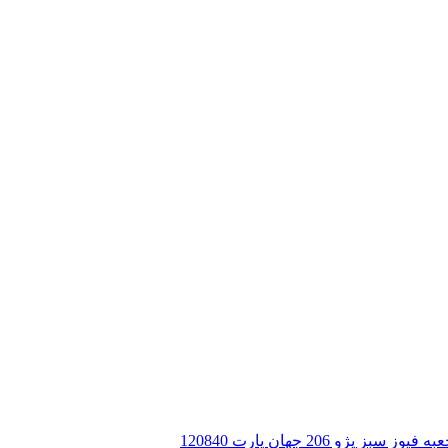
 سبز پژو 206 جهان پارت 120840