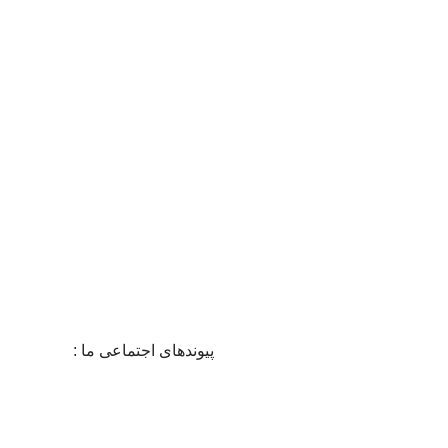
سایت
100% ایمن
دارای نماد اع
پشتیبانی 24/7
در 24 ساعت شبانه روز
پیوندهای اجتماعی ما :