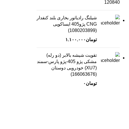
شیلنگ رادیاتور بخاری بلند کنفدار
CNG پژو405 ایساکویی
(1080203899)
تومان
۱.۱۰۰.۰۰۰
تقویت شیشه بالابر (دو رله)
مشکی پژو 405-پژو پارس-سمند
(XU7) خودرویی دوستان
(166063676)
تومان
۰