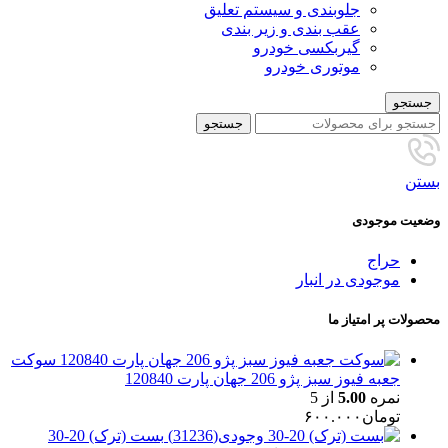
جلوبندی و سیستم تعلیق
عقب بندی و زیر بندی
گیربکسی خودرو
موتوری خودرو
جستجو
جستجو
بستن
وضعیت موجودی
حراج
موجودی در انبار
محصولات پر امتیاز ما
سوکت
جعبه فیوز سبز پژو 206 جهان پارت 120840
نمره
5.00
از 5
تومان
۶۰۰.۰۰۰
بست (ترک) 20-30