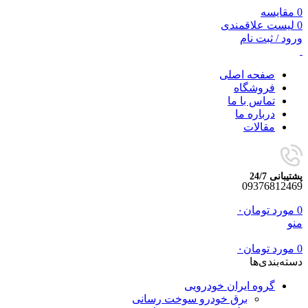
0
مقایسه
0
لیست علاقمندی
ورود / ثبت نام
صفحه اصلی
فروشگاه
تماس با ما
درباره ما
مقالات
پشتیبانی 24/7
09376812469
0
مورد
تومان
۰
منو
0
مورد
تومان
۰
دسته‌بندی‌ها
گروه ایران خودرویی
برق خودرو سوخت رسانی