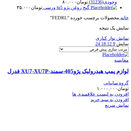
وجودی(31236)
تومان
۸۰.۰۰۰
گیج روغن پژو tu5 ورسی
تومان
۳۵.۰۰۰
خانه
محصولات برچسب خورده “FEDRL”
نمایش یک نتیجه
نمایش نوار کناری
نمایش
9
12
18
24
مقایسه
لوازم پمپ هیدرولیک پژو405-سمند-XU7-XU7P فدرل
گروه سایپایی
تومان
۱.۰۰۰.۰۰۰
افزودن به لیست علاقمندی ها
افزودن به سبد خرید
نمایش سریع