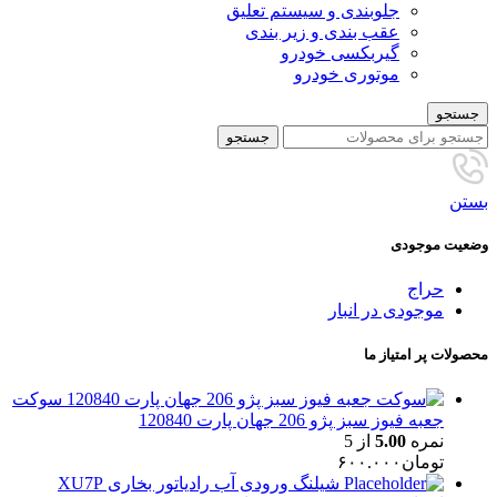
جلوبندی و سیستم تعلیق
عقب بندی و زیر بندی
گیربکسی خودرو
موتوری خودرو
جستجو
جستجو
بستن
وضعیت موجودی
حراج
موجودی در انبار
محصولات پر امتیاز ما
سوکت
جعبه فیوز سبز پژو 206 جهان پارت 120840
نمره
5.00
از 5
تومان
۶۰۰.۰۰۰
شیلنگ ورودی آب رادیاتور بخاری XU7P