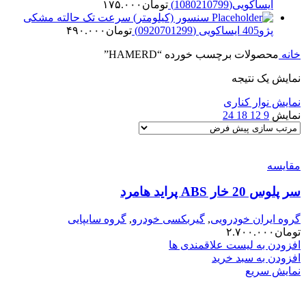
ایساکویی(1080210799)
تومان
۱۷۵.۰۰۰
سنسور (کیلومتر) سرعت تک حالته مشکی
پژو405 ایساکویی (0920701299)
تومان
۴۹۰.۰۰۰
خانه
محصولات برچسب خورده “HAMERD”
نمایش یک نتیجه
نمایش نوار کناری
نمایش
9
12
18
24
مقایسه
سر پلوس 20 خار ABS پراید هامرد
گروه ایران خودرویی
,
گیربکسی خودرو
,
گروه سایپایی
تومان
۲.۷۰۰.۰۰۰
افزودن به لیست علاقمندی ها
افزودن به سبد خرید
نمایش سریع