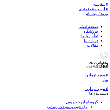
0
مقایسه
0
لیست علاقمندی
ورود / ثبت نام
صفحه اصلی
فروشگاه
تماس با ما
درباره ما
مقالات
پشتیبانی 24/7
09376812469
0
مورد
تومان
۰
منو
0
مورد
تومان
۰
دسته‌بندی‌ها
گروه ایران خودرویی
برق خودرو سوخت رسانی