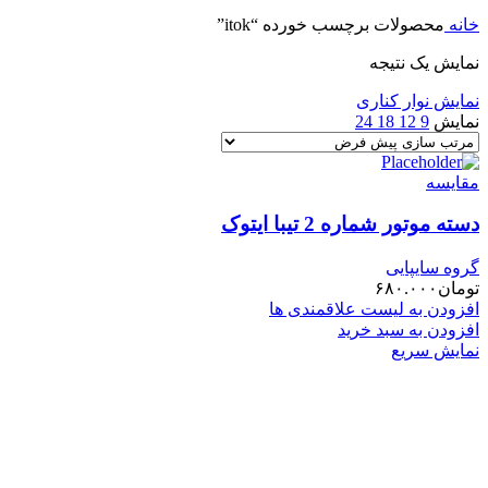
خانه
محصولات برچسب خورده “itok”
نمایش یک نتیجه
نمایش نوار کناری
نمایش
9
12
18
24
مقایسه
دسته موتور شماره 2 تیبا ایتوک
گروه سایپایی
تومان
۶۸۰.۰۰۰
افزودن به لیست علاقمندی ها
افزودن به سبد خرید
نمایش سریع