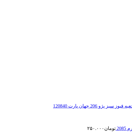
 سبز پژو 206 جهان پارت 120840
208
تومان
۲۵۰.۰۰۰