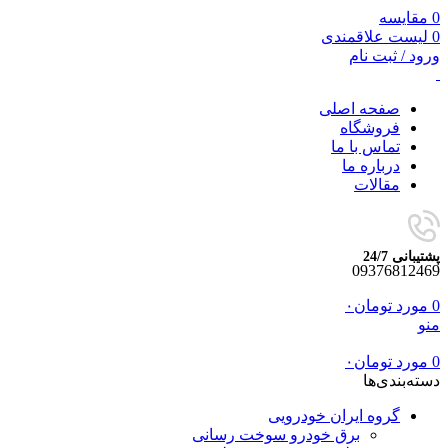
0
مقایسه
0
لیست علاقمندی
ورود / ثبت نام
صفحه اصلی
فروشگاه
تماس با ما
درباره ما
مقالات
پشتیبانی 24/7
09376812469
0
مورد
تومان
۰
منو
0
مورد
تومان
۰
دسته‌بندی‌ها
گروه ایران خودرویی
برق خودرو سوخت رسانی