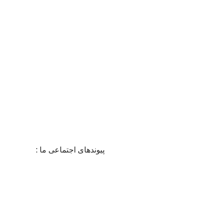
سایت
100% ایمن
دارای نماد اع
پشتیبانی 24/7
در 24 ساعت شبانه روز
پیوندهای اجتماعی ما :