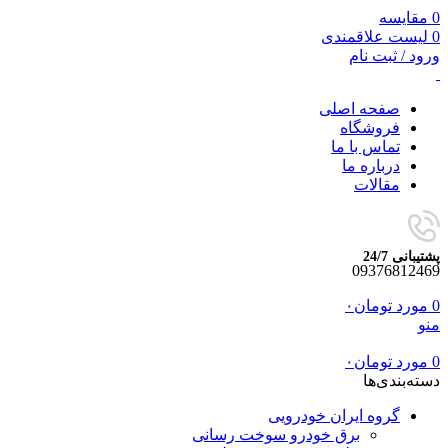
0
مقایسه
0
لیست علاقمندی
ورود / ثبت نام
صفحه اصلی
فروشگاه
تماس با ما
درباره ما
مقالات
پشتیبانی 24/7
09376812469
0
مورد
تومان
۰
منو
0
مورد
تومان
۰
دسته‌بندی‌ها
گروه ایران خودرویی
برق خودرو سوخت رسانی