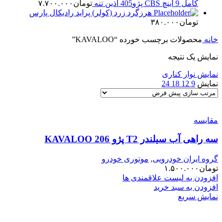
کامل 9 اینچ CBS پژو405 آذین تنه
تومان
۷.۷۰۰.۰۰۰
هرزگرد زرد (کولر) پراید رادیکال پارس
تومان
۳۸۰.۰۰۰
خانه
محصولات برچسب خورده “KAVALOO”
نمایش یک نتیجه
نمایش نوار کناری
نمایش
9
12
18
24
مقایسه
سه راهی آب سیلندر T2 پژو 206 KAVALOO
گروه ایران خودرویی
,
موتوری خودرو
تومان
۱.۵۰۰.۰۰۰
افزودن به لیست علاقمندی ها
افزودن به سبد خرید
نمایش سریع