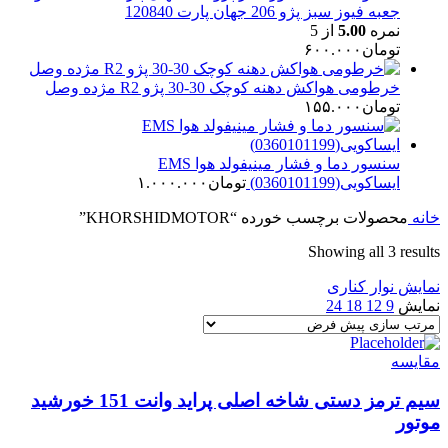
جعبه فیوز سبز پژو 206 جهان پارت 120840
نمره
5.00
از 5
تومان
۶۰۰.۰۰۰
خرطومی هواکش دهنه کوچک 30-30 پژو R2 مژده وصل
تومان
۱۵۵.۰۰۰
سنسور دما و فشار مینیفولد هوا EMS
ایساکویی(0360101199)
تومان
۱.۰۰۰.۰۰۰
خانه
محصولات برچسب خورده “KHORSHIDMOTOR”
Showing all 3 results
نمایش نوار کناری
نمایش
9
12
18
24
مقایسه
سیم ترمز دستی شاخه اصلی پراید وانت 151 خورشید
موتور