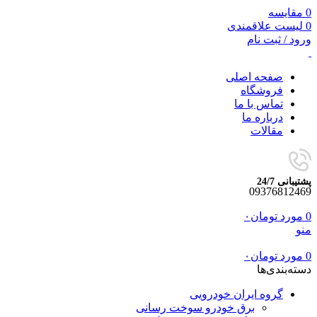
0
مقایسه
0
لیست علاقمندی
ورود / ثبت نام
صفحه اصلی
فروشگاه
تماس با ما
درباره ما
مقالات
پشتیبانی 24/7
09376812469
0
مورد
تومان
۰
منو
0
مورد
تومان
۰
دسته‌بندی‌ها
گروه ایران خودرویی
برق خودرو سوخت رسانی