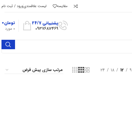
مقایسه
لیست علاقمندی
ورود / ثبت نام
تومان
۰
پشتیبانی 24/7
09376812469
0
مورد
24
18
12
9