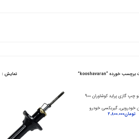
سب خورده “kooshavaran”
نمایش
 چپ گازی پراید کوشاوران 900
ان خودرویی
,
گیربکسی خودرو
تومان
۲.۸۰۰.۰۰۰