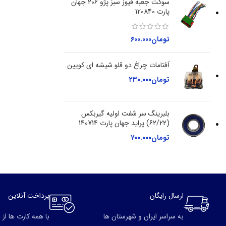
سوکت جعبه فیوز سبز پژو 206 جهان
پارت 120840
تومان
۶۰۰.۰۰۰
آفتامات چراغ دو قلو شیشه ای کویین
تومان
۲۳۰.۰۰۰
بلبرینگ سر شفت اولیه گیربکس
(62/22) پراید جهان پارت 140714
تومان
۷۰۰.۰۰۰
ارسال رایگان
پرداخت آنلاین
به سراسر ایران و شهرستان ها
با همه کارت ها از 