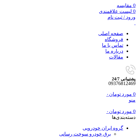
0
مقایسه
0
لیست علاقمندی
ورود / ثبت نام
صفحه اصلی
فروشگاه
تماس با ما
درباره ما
مقالات
پشتیبانی 24/7
09376812469
0
مورد
تومان
۰
منو
0
مورد
تومان
۰
دسته‌بندی‌ها
گروه ایران خودرویی
برق خودرو سوخت رسانی