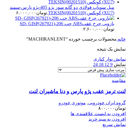
میل سوپاپ فولادی دو گانه سوز پژو 405-پژو پارس-سمند
(XU7) کونکس TEKSIN(00201510)
تومان
۶.۰۰۰.۰۰۰
بازویی چرخ عقبABS چپ 206-SD- GISP(267921)
تومان
۲.۶۰۰.۰۰۰
خانه
محصولات برچسب خورده “MACHIRANLENT”
نمایش یک نتیجه
نمایش نوار کناری
نمایش
9
12
18
24
مقایسه
لنت ترمز عقب پژو پارس و دنا ماشیران لنت
گروه ایران خودرویی
,
موتوری خودرو
تومان
۸۰۰.۰۰۰
افزودن به لیست علاقمندی ها
افزودن به سبد خرید
نمایش سریع