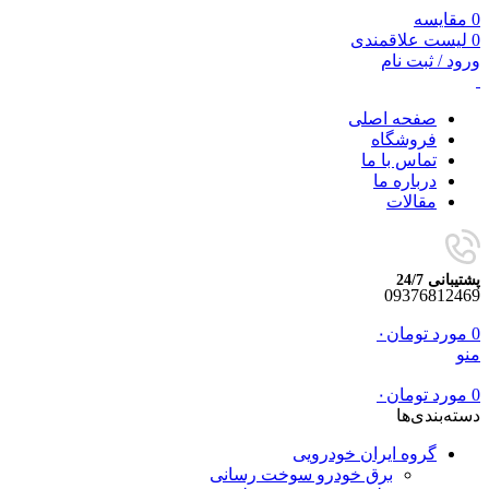
0
مقایسه
0
لیست علاقمندی
ورود / ثبت نام
صفحه اصلی
فروشگاه
تماس با ما
درباره ما
مقالات
پشتیبانی 24/7
09376812469
0
مورد
تومان
۰
منو
0
مورد
تومان
۰
دسته‌بندی‌ها
گروه ایران خودرویی
برق خودرو سوخت رسانی