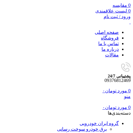
0
مقایسه
0
لیست علاقمندی
ورود / ثبت نام
صفحه اصلی
فروشگاه
تماس با ما
درباره ما
مقالات
پشتیبانی 24/7
09376812469
0
مورد
تومان
۰
منو
0
مورد
تومان
۰
دسته‌بندی‌ها
گروه ایران خودرویی
برق خودرو سوخت رسانی