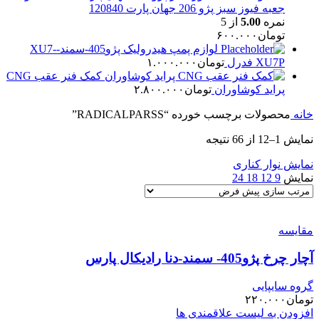
جعبه فیوز سبز پژو 206 جهان پارت 120840
نمره
5.00
از 5
تومان
۶۰۰.۰۰۰
لوازم پمپ هیدرولیک پژو405-سمند-XU7-
XU7P فدرل
تومان
۱.۰۰۰.۰۰۰
کمک فنر عقب CNG
پراید کوشاوران
تومان
۲.۸۰۰.۰۰۰
خانه
محصولات برچسب خورده “RADICALPARSS”
نمایش 1–12 از 66 نتیجه
نمایش نوار کناری
نمایش
9
12
18
24
مقایسه
آچار چرخ پژو405- سمند-دنا رادیکال پارس
گروه سایپایی
تومان
۲۲۰.۰۰۰
افزودن به لیست علاقمندی ها