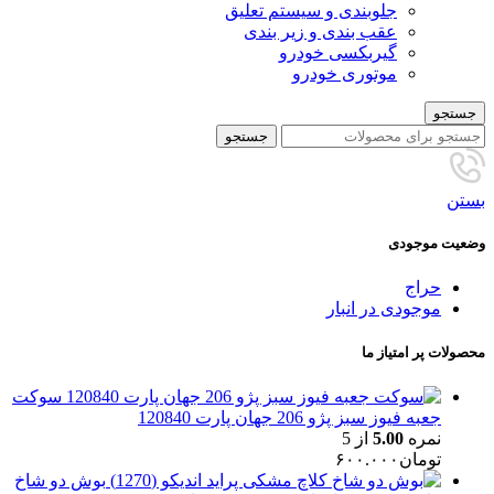
جلوبندی و سیستم تعلیق
عقب بندی و زیر بندی
گیربکسی خودرو
موتوری خودرو
جستجو
جستجو
بستن
وضعیت موجودی
حراج
موجودی در انبار
محصولات پر امتیاز ما
سوکت
جعبه فیوز سبز پژو 206 جهان پارت 120840
نمره
5.00
از 5
تومان
۶۰۰.۰۰۰
بوش دو شاخ