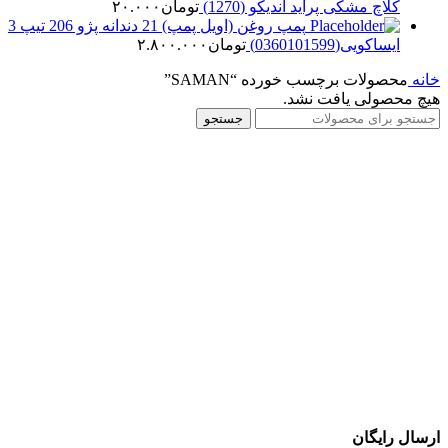
کلاچ مشکی پراید اندیکو (1270)
تومان
۲۰.۰۰۰
پمپ روغن (اویل پمپ) 21 دندانه پژو 206 تیپ 3
ایساکویی(0360101599)
تومان
۲.۸۰۰.۰۰۰
خانه
محصولات برچسب خورده “SAMAN”
هیچ محصولی یافت نشد.
جستجو
ارسال رایگان