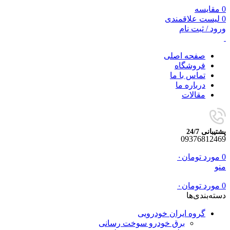
0
مقایسه
0
لیست علاقمندی
ورود / ثبت نام
صفحه اصلی
فروشگاه
تماس با ما
درباره ما
مقالات
پشتیبانی 24/7
09376812469
0
مورد
تومان
۰
منو
0
مورد
تومان
۰
دسته‌بندی‌ها
گروه ایران خودرویی
برق خودرو سوخت رسانی