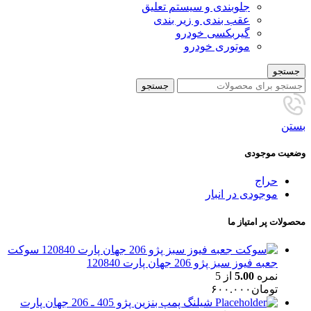
جلوبندی و سیستم تعلیق
عقب بندی و زیر بندی
گیربکسی خودرو
موتوری خودرو
جستجو
جستجو
بستن
وضعیت موجودی
حراج
موجودی در انبار
محصولات پر امتیاز ما
سوکت
جعبه فیوز سبز پژو 206 جهان پارت 120840
نمره
5.00
از 5
تومان
۶۰۰.۰۰۰
شیلنگ پمپ بنزین پژو 405 ـ 206 جهان پارت