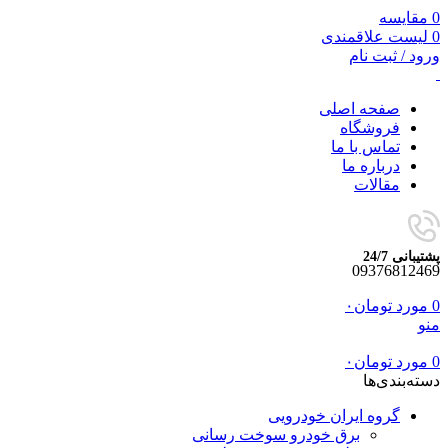
0
مقایسه
0
لیست علاقمندی
ورود / ثبت نام
صفحه اصلی
فروشگاه
تماس با ما
درباره ما
مقالات
پشتیبانی 24/7
09376812469
0
مورد
تومان
۰
منو
0
مورد
تومان
۰
دسته‌بندی‌ها
گروه ایران خودرویی
برق خودرو سوخت رسانی