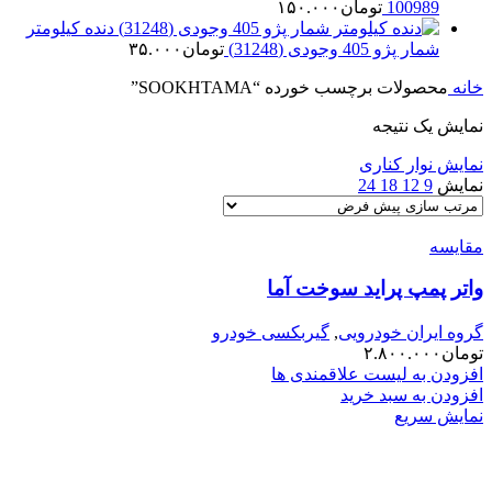
100989
تومان
۱۵۰.۰۰۰
دنده کیلومتر
شمار پژو 405 وجودی (31248)
تومان
۳۵.۰۰۰
خانه
محصولات برچسب خورده “SOOKHTAMA”
نمایش یک نتیجه
نمایش نوار کناری
نمایش
9
12
18
24
مقایسه
واتر پمپ پراید سوخت آما
گروه ایران خودرویی
,
گیربکسی خودرو
تومان
۲.۸۰۰.۰۰۰
افزودن به لیست علاقمندی ها
افزودن به سبد خرید
نمایش سریع