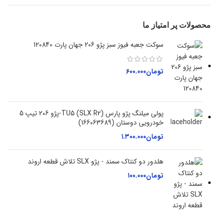
محصولات پر امتیاز ما
سوکت جعبه فیوز سبز پژو 206 جهان پارت 120840
تومان
۶۰۰.۰۰۰
پولی میلنگ پژو پارس (SLX R2) TU5-پژو 206 تیپ 5
خودرویی دوستان (166063689)
تومان
۱.۳۰۰.۰۰۰
هلدور دو کنتاک سمند - پژو SLX تلاش قطعه اروند
تومان
۱۰۰.۰۰۰