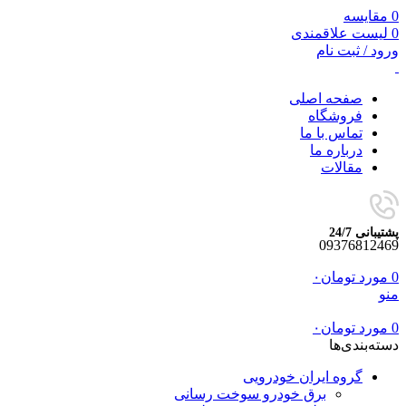
0
مقایسه
0
لیست علاقمندی
ورود / ثبت نام
صفحه اصلی
فروشگاه
تماس با ما
درباره ما
مقالات
پشتیبانی 24/7
09376812469
0
مورد
تومان
۰
منو
0
مورد
تومان
۰
دسته‌بندی‌ها
گروه ایران خودرویی
برق خودرو سوخت رسانی