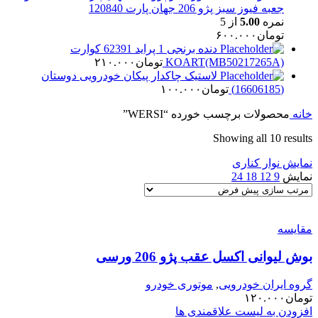
جعبه فیوز سبز پژو 206 جهان پارت 120840
نمره
5.00
از 5
تومان
۶۰۰.۰۰۰
دنده برنجی 1 پراید 62391 کوارت
KOART(MB50217265A)
تومان
۲۱۰.۰۰۰
لاستیک چاکدار پیکان خودرویی دوستان
(16606185)
تومان
۱۰۰.۰۰۰
خانه
محصولات برچسب خورده “WERSI”
Showing all 10 results
نمایش نوار کناری
نمایش
9
12
18
24
مقایسه
بوش لیوانی اکسل عقب پژو 206 ورسی
گروه ایران خودرویی
,
موتوری خودرو
تومان
۱۲۰.۰۰۰
افزودن به لیست علاقمندی ها