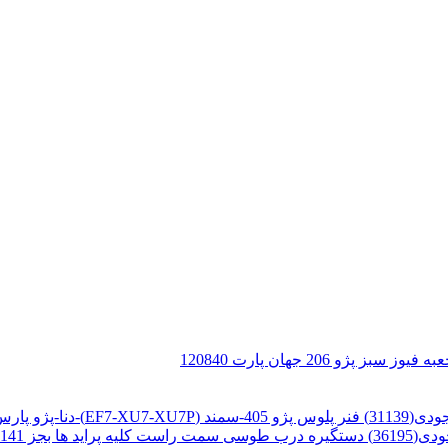
 سبز پژو 206 جهان پارت 120840
فنر پلوس پژو 405-سمند (EF7-XU7-XU7P)-دنا-پژو پارس وجودی(31139)
دستگیره درب طوسی سمت راست کلیه پراید ها بجز 141 وجودی(36195)