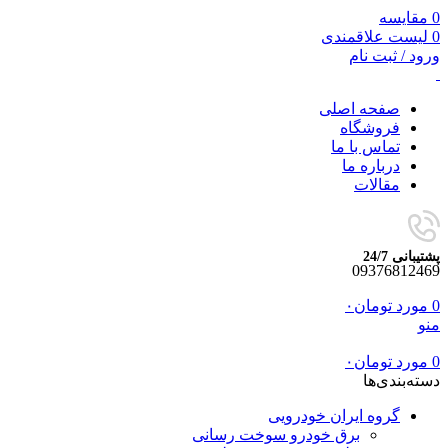
0
مقایسه
0
لیست علاقمندی
ورود / ثبت نام
صفحه اصلی
فروشگاه
تماس با ما
درباره ما
مقالات
پشتیبانی 24/7
09376812469
0
مورد
تومان
۰
منو
0
مورد
تومان
۰
دسته‌بندی‌ها
گروه ایران خودرویی
برق خودرو سوخت رسانی