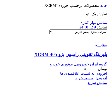
خانه
محصولات برچسب خورده “XCBM”
نمایش یک نتیجه
نمایش نوار کناری
نمایش
9
12
18
24
مقایسه
بلبرینگ تقویتی ژامبون پژو 405 XCBM
گروه ایران خودرویی
,
موتوری خودرو
تومان
۵۰۰.۰۰۰
افزودن به لیست علاقمندی ها
افزودن به سبد خرید
نمایش سریع