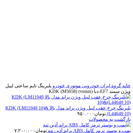
برای بزرگنمایی کلیک کنید
خانه
گروه ایران خودرویی
موتوری خودرو
بلبرینگ تایم ساعتی لیبل
ویژن سمند EF7-دنا KDK (M5658) (visiun)
بلبرینگ چرخ عقب لیبل ویژن پراید مدل بالا KDK (LM11949 10)&
(L44649 10)
تومان
۹۵۰.۰۰۰
بازگشت به محصولات
پمپ و بوستر ترمز کامل ABS پراید آذین تنه
تومان
۷.۲۰۰.۰۰۰