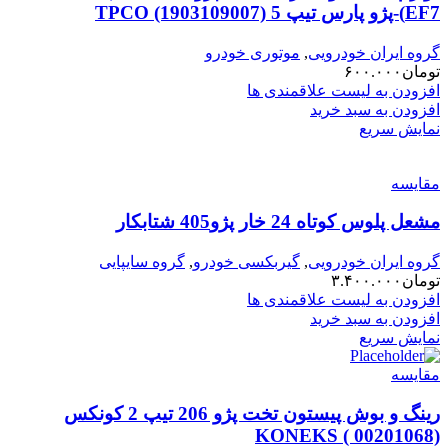
EF7)-پژو پارس تیپ 5 TPCO (1903109007)
گروه ایران خودرویی
,
موتوری خودرو
تومان
۶۰۰.۰۰۰
افزودن به لیست علاقمندی ها
افزودن به سبد خرید
نمایش سریع
مقایسه
مشعل پلوس کوتاه 24 خار پژو405 شتابکار
گروه ایران خودرویی
,
گیربکسی خودرو
,
گروه سایپایی
تومان
۳.۴۰۰.۰۰۰
افزودن به لیست علاقمندی ها
افزودن به سبد خرید
نمایش سریع
مقایسه
رینگ و بوش پیستون تخت پژو 206 تیپ 2 کونکس
KONEKS ( 00201068)