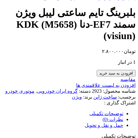
بلبرینگ تایم ساعتی لیبل ویژن
سمند EF7-دنا KDK (M5658)
(visiun)
تومان
۲.۸۰۰.۰۰۰
1 در انبار
بلبرینگ
افزودن به سبد خرید
تایم
مقایسه
ساعتی
افزودن به لیست علاقمندی ها
لیبل
شناسه محصول:
2923
دسته:
گروه ایران خودرویی
,
موتوری خودرو
ویژن
برچسب:
ساخت ژاپن
برند:
ویژن
سمند
اشتراک گذاری :
EF7-
دنا
توضیحات تکمیلی
KDK
نظرات (0)
(M5658)
حمل و نقل و تحویل
(visiun)
عدد
توضیحات تکمیلی