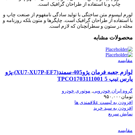
چاپ و با استفاده از طراحان گرافیک است.
لورم ایپسوم متن ساختگی با تولید سادگی نامفهوم از صنعت چاپ و
با استفاده از طراحان گرافیک است. چاپگرها و متون بلکه روزنامه و
مجله در ستون و سطرآنچنان که لازم است.
محصولات مشابه
مقایسه
لوازم جعبه فرمان پژو405-سمند(XU7-XU7P-EF7)-پژو
پارس تیپ 5 TPCO1703111001
گروه ایران خودرویی
,
موتوری خودرو
تومان
۹۵۰.۰۰۰
افزودن به لیست علاقمندی ها
افزودن به سبد خرید
نمایش سریع
مقایسه