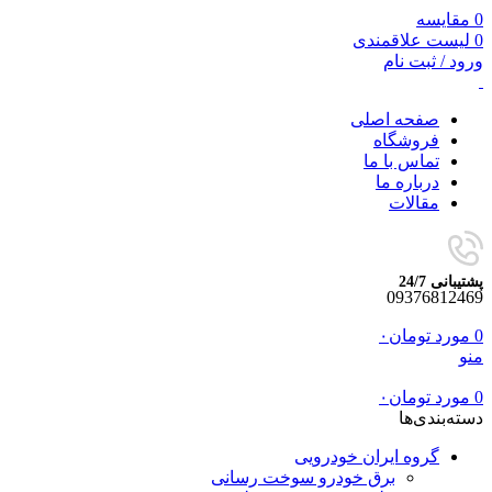
0
مقایسه
0
لیست علاقمندی
ورود / ثبت نام
صفحه اصلی
فروشگاه
تماس با ما
درباره ما
مقالات
پشتیبانی 24/7
09376812469
0
مورد
تومان
۰
منو
0
مورد
تومان
۰
دسته‌بندی‌ها
گروه ایران خودرویی
برق خودرو سوخت رسانی