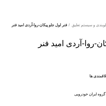
وبندی و سیستم تعلیق
فنر لول جلو پیکان-روا-آردی امید فنر
ان-روا-آردی امید فنر
اقمندی ها
گروه ایران خودرویی