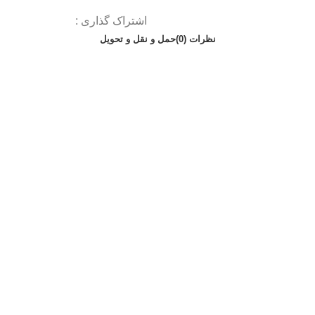
اشتراک گذاری :
نظرات (0)
حمل و نقل و تحویل
 پیکان-روا-آردی امید فنر”
ری شده‌اند
*