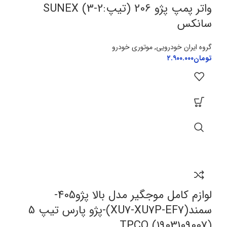
واتر پمپ پژو 206 (تیپ:2-3) SUNEX
سانکس
گروه ایران خودرویی
,
موتوری خودرو
تومان
۲.۹۰۰.۰۰۰
لوازم کامل موجگیر مدل بالا پژو405-
سمند(XU7-XU7P-EF7)-پژو پارس تیپ 5
TPCO (1903109007)