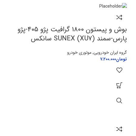
بوش و پیستون 1800 گرافیت پژو 405-پژو
پارس-سمند (XU7) SUNEX سانکس
گروه ایران خودرویی
,
موتوری خودرو
تومان
۷.۲۰۰.۰۰۰