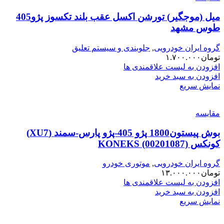
میل (موجگیر) تورشن اکسل عقب بلند تکسوز پژو405
طوس مشهد
گروه ایران خودرویی
,
جلوبندی و سیستم تعلیق
تومان
۱.۷۰۰.۰۰۰
افزودن به لیست علاقمندی ها
افزودن به سبد خرید
نمایش سریع
مقایسه
بوش پیستون1800 پژو 405-پژو پارس-سمند (XU7)
کونکس KONEKS (00201087)
گروه ایران خودرویی
,
موتوری خودرو
تومان
۱۳.۰۰۰.۰۰۰
افزودن به لیست علاقمندی ها
افزودن به سبد خرید
نمایش سریع