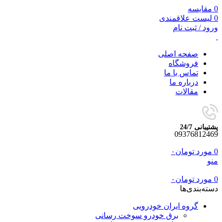
0
مقایسه
0
لیست علاقمندی
ورود / ثبت نام
صفحه اصلی
فروشگاه
تماس با ما
درباره ما
مقالات
پشتیبانی 24/7
09376812469
0
مورد
تومان
۰
منو
0
مورد
تومان
۰
دسته‌بندی‌ها
گروه ایران خودرویی
برق خودرو سوخت رسانی