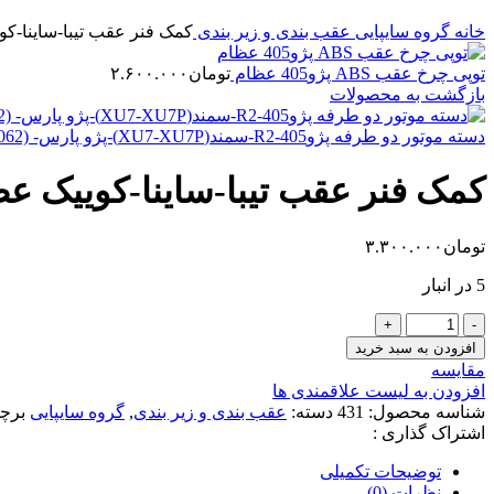
خانه
گروه سایپایی
عقب بندی و زیر بندی
کمک فنر عقب تیبا-ساینا-ک
توپی چرخ عقب ABS پژو405 عظام
تومان
۲.۶۰۰.۰۰۰
بازگشت به محصولات
دسته موتور دو طرفه پژو405-R2-سمند(XU7-XU7P)-پژو پارس- S4T (1021000062)
کمک فنر عقب تیبا-ساینا-کوییک ع
تومان
۳.۳۰۰.۰۰۰
5 در انبار
کمک
فنر
افزودن به سبد خرید
عقب
مقایسه
تیبا-
افزودن به لیست علاقمندی ها
ساینا-
شناسه محصول:
431
دسته:
عقب بندی و زیر بندی
,
گروه سایپایی
برچ
کوییک
اشتراک گذاری :
عظام
عدد
توضیحات تکمیلی
نظرات (0)