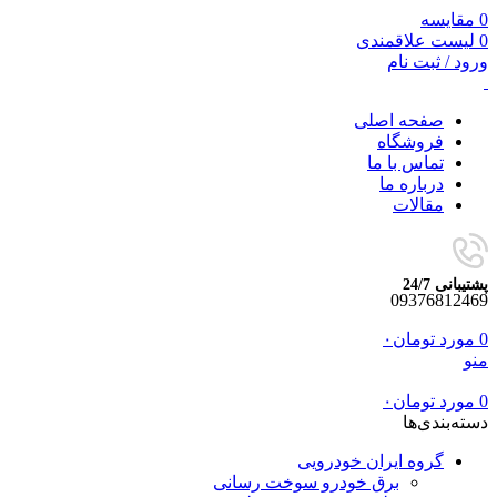
0
مقایسه
0
لیست علاقمندی
ورود / ثبت نام
صفحه اصلی
فروشگاه
تماس با ما
درباره ما
مقالات
پشتیبانی 24/7
09376812469
0
مورد
تومان
۰
منو
0
مورد
تومان
۰
دسته‌بندی‌ها
گروه ایران خودرویی
برق خودرو سوخت رسانی