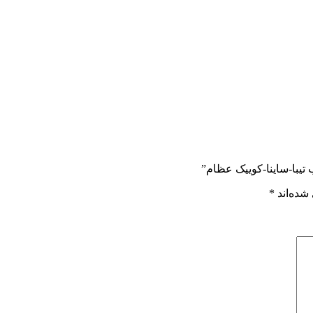
تیبا-ساینا-کوییک عظام”
شده‌اند
*