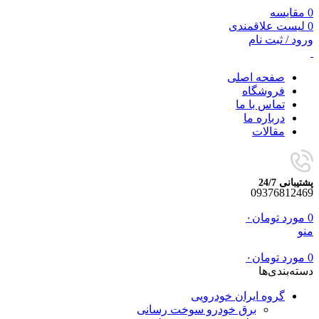
0
مقایسه
0
لیست علاقمندی
ورود / ثبت نام
صفحه اصلی
فروشگاه
تماس با ما
درباره ما
مقالات
پشتیبانی 24/7
09376812469
0
مورد
تومان
۰
منو
0
مورد
تومان
۰
دسته‌بندی‌ها
گروه ایران خودرویی
برق خودرو سوخت رسانی