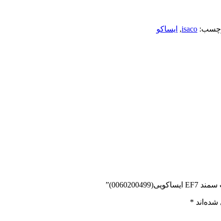
چسب:
isaco
,
ایساکو
006020)”
شده‌اند
*