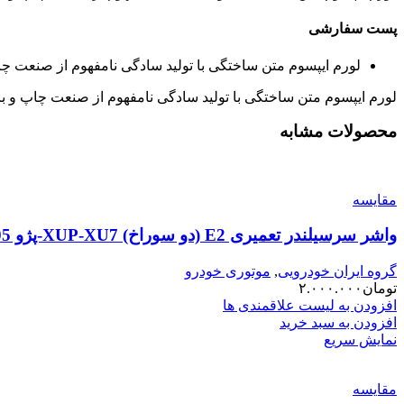
پست سفارشی
لورم ایپسوم متن ساختگی با تولید سادگی نامفهوم از صنعت چا
لورم ایپسوم متن ساختگی با تولید سادگی نامفهوم از صنعت چاپ و با
محصولات مشابه
مقایسه
واشر سرسیلندر تعمیری E2 (دو سوراخ) XUP-XU7-پژو 405 OPG
گروه ایران خودرویی
,
موتوری خودرو
تومان
۲.۰۰۰.۰۰۰
افزودن به لیست علاقمندی ها
افزودن به سبد خرید
نمایش سریع
مقایسه