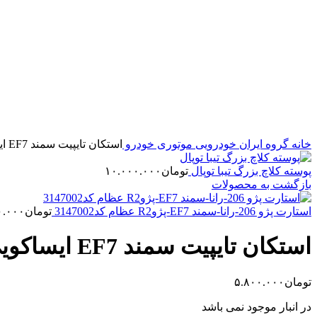
برای بزرگنمایی کلیک کنید
خانه
گروه ایران خودرویی
موتوری خودرو
استکان تایپیت سمند EF7 ایساکویی(0060200499)
پوسته کلاچ بزرگ تیبا توپال
تومان
۱۰.۰۰۰.۰۰۰
بازگشت به محصولات
استارت پژو 206-رانا-سمند EF7-پژوR2 عظام کد3147002
تومان
۰.۰۰۰
استکان تایپیت سمند EF7 ایساکویی(0060200499)
تومان
۵.۸۰۰.۰۰۰
در انبار موجود نمی باشد