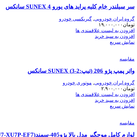
سر سیلندر خام کلیه پراید های یورو 4 SUNEX سانکس
گروه ایران خودرویی
,
گیربکسی خودرو
تومان
۱۹.۰۰۰.۰۰۰
افزودن به لیست علاقمندی ها
افزودن به سبد خرید
نمایش سریع
مقایسه
واتر پمپ پژو 206 (تیپ:2-3) SUNEX سانکس
گروه ایران خودرویی
,
موتوری خودرو
تومان
۲.۹۰۰.۰۰۰
افزودن به لیست علاقمندی ها
افزودن به سبد خرید
نمایش سریع
مقایسه
لوازم کامل موجگیر مدل بالا پژو405-سمند(XU7-XU7P-EF7)-پژو پارس تیپ 5 TPCO (1903109007)